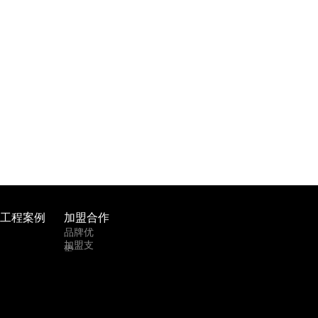
工程案例
加盟合作
品牌优
加盟支
势
持