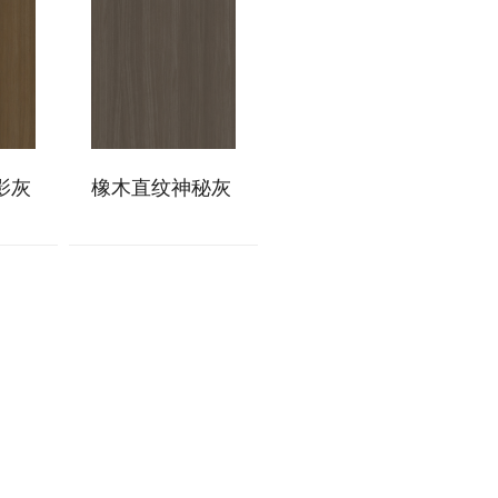
影灰
橡木直纹神秘灰