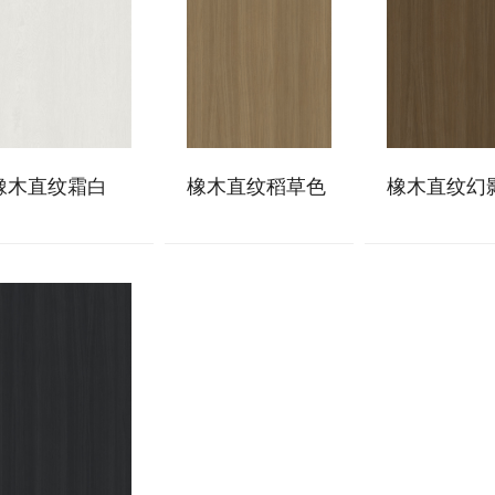
橡木直纹霜白
橡木直纹稻草色
橡木直纹幻